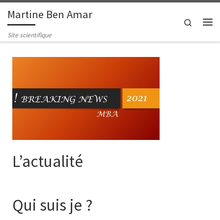
Martine Ben Amar
Passer au contenu
Search
Me
Site scientifique
L’actualité
Qui suis je ?