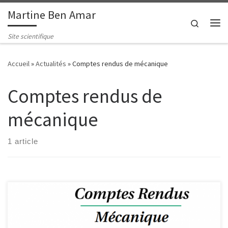
Martine Ben Amar
Passer au contenu
Search
Me
Site scientifique
Accueil
»
Actualités
»
Comptes rendus de mécanique
Comptes rendus de
mécanique
1 article
Comptes RendusMécanique Martine Ben Amar, Laurent Limat,