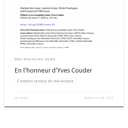
Olivier Pouliquenand Emmanuel Villermaux Tribute to an
exemplary man: Yves Couder Volume 348, issue 6-7 (2020), p. 393-
395. Click on the image to access the article - Cliquez sur l'image
pour accéder à l'article
MBA BREAKING NEWS
En l’honneur d’Yves Couder
Comptes rendus de mécanique
par
Shaff
Publié
mai 29, 2021